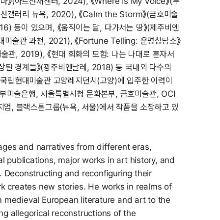
아트선재센터, 2024), 《Where Is My Voice》(두
(두산갤러리 뉴욕, 2020), 《Calm the Storm》(금호미술
 2016) 등이 있으며, 《움직이는 달, 다가서는 땅》(제주비엔
미술관 과천, 2021), 《Fortune Telling: 운명상담소》
미술관, 2019), 《현대 회화의 모험: 나는 나대로 혼자서
상상된 경계들》(광주비엔날레, 2018) 등 국내외 다수의
, 국립현대미술관 고양레지던시(고양)에 입주한 이력이
미술은행, 서울특별시청 문화본부, 금호미술관, OCI
지엄, 블랙스톤그룹(뉴욕, 서울)에서 작품을 소장하고 있
ges and narratives from different eras,
al publications, major works in art history, and
. Deconstructing and reconfiguring their
rk creates new stories. He works in realms of
 medieval European literature and art to the
g allegorical reconstructions of the