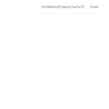
Exhibitions
Projects
Texts
CV
Email